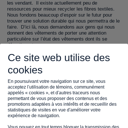
les vendant. Il existe actuellement peu de
ressources pour mieux recycler les fibres textiles.
Nous fondons beaucoup d’espoir sur le futur pour
trouver une solution durable qui nous permettra de le
faire. D’ici là, nous demandons aux gens qui nous
donnent des vêtements de porter une attention
particulière sur l’état des vêtements dont ils se
départissent.
Ce site web utilise des
Nous travaillons très fort à mettre sur pied une
escouade de couturières et de couturiers qui sont
cookies
habiles et qui désirent transformer des vêtements et
tissus en autre chose. Cela vous interpelle?
En poursuivant votre navigation sur ce site, vous
Communiquez avec nous dès maintenant!
acceptez l'utilisation de témoins, communément
appelés « cookies », et d'autres traceurs nous
permettant de vous proposer des contenus et des
promotions adaptées à vos intérêts et de recueillir des
LES ANNÉES À VENIR
statistiques de visites en vue d'améliorer votre
expérience de navigation.
Pour les années à venir, nous souhaitons aller
Vous pouvez en tout temps bloquer la transmission des