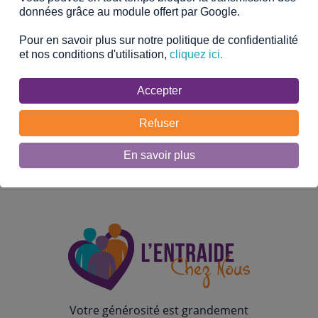
encore plus loin dans l’écoresponsabilité et le
données grâce au module offert par Google.
développement durable en adaptant nos services et
en mettant en œuvre des projets qui respectent notre
Pour en savoir plus sur notre politique de confidentialité
engagement envers l’environnement.
et nos conditions d'utilisation,
cliquez ici.
Accepter
Refuser
Accueil
En savoir plus
Votre générosité est grandement